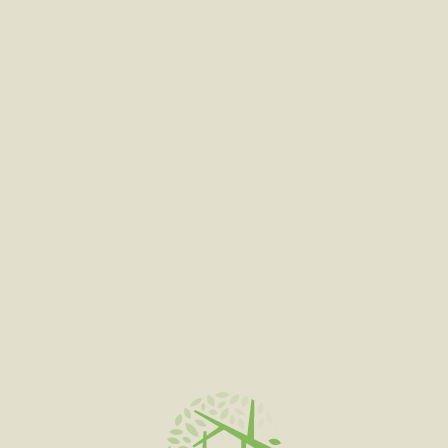
ADD TO CART
APRES DISPOSABLE
$
30.00